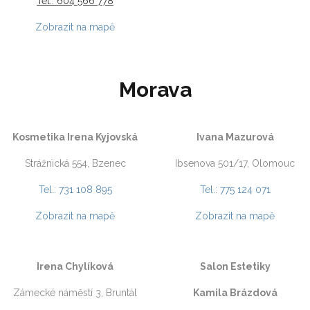
Tel.: 604 566 778
Zobrazit na mapě
Morava
Kosmetika Irena Kyjovská
Ivana Mazurová
Strážnická 554, Bzenec
Ibsenova 501/17, Olomouc
Tel.: 731 108 895
Tel.: 775 124 071
Zobrazit na mapě
Zobrazit na mapě
Irena Chylíková
Salon Estetiky
Zámecké náměstí 3, Bruntál
Kamila Brázdová