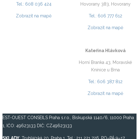
Tel.: 608 036 424
Hovorany 383, Hovorany
Zobrazit na mapě
Tel.: 606 777 612
Zobrazit na mapě
Kateřina Hlávková
Horní Branka 43, Moravské
Knínice u Brna
Tel.: 606 387 812
Zobrazit na mapě
EST-OUEST CONSEILS Praha s.r.o., Biskupská 1140/6, 11000 Praha
1, IČO: 49623133 DIČ: CZ49623133
SKLADY
: Truhlářská 20, Praha 1, Tel.: 211 221 726, PO–PÁ 9–17