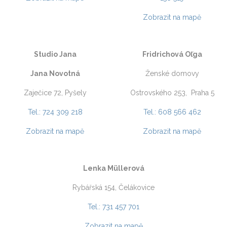
Zobrazit na mapě
Studio Jana
Fridrichová Oľga
Jana Novotná
Ženské domovy
Zaječice 72, Pyšely
Ostrovského 253,
Praha 5
Tel.: 724 309 218
Tel.: 608 566 462
Zobrazit na mapě
Zobrazit na mapě
Lenka Müllerová
Rybářská 154, Čelákovice
Tel.: 731 457 701
Zobrazit na mapě