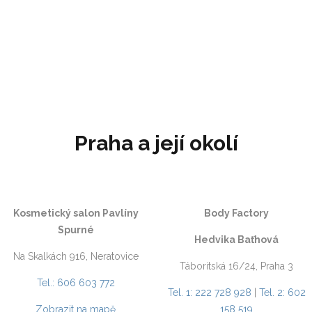
Praha a její okolí
Kosmetický salon Pavlíny
Body Factory
Spurné
Hedvika Baťhová
Na Skalkách 916, Neratovice
Táboritská 16/24, Praha 3
Tel.: 606 603 772
Tel. 1: 222 728 928
|
Tel. 2: 602
Zobrazit na mapě
158 519